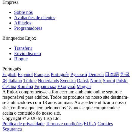
Empresa
Sobre nós
Avaliações de clientes
Afiliados
Programadores
Brinquedos Enjox
Transferir
Envio discreto
Blogue
Português
English
Español
Français
Português
Русский
Deutsch
日本語
한국
어
Italiano
Türkçe
Nederlands
Svenska
Dansk
Norsk
Suomi
Polski
Čeština
Română
Українська
Ελληνικά
Magyar
A Enjox compromete-se a fornecer um ambiente online seguro e
responsável para adultos. Todos os produtos no nosso site destinam-
se a utilizadores com 18 anos ou mais. Ao aceder e utilizar o nosso
site, confirma que tem pelo menos 18 anos e que compreende e
aceita o conteúdo do nosso site.
Copyright © 2026 by Lisp Ltd.
Política de privacidade
Termos e condições
EULA
Cookies
Segurança