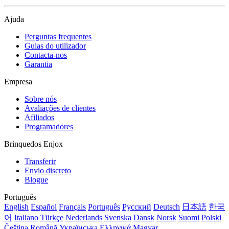
Ajuda
Perguntas frequentes
Guias do utilizador
Contacta-nos
Garantia
Empresa
Sobre nós
Avaliações de clientes
Afiliados
Programadores
Brinquedos Enjox
Transferir
Envio discreto
Blogue
Português
English
Español
Français
Português
Русский
Deutsch
日本語
한국
어
Italiano
Türkçe
Nederlands
Svenska
Dansk
Norsk
Suomi
Polski
Čeština
Română
Українська
Ελληνικά
Magyar