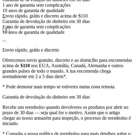
1 ano de garantia sem complicações
10 anos de garantia de qualidade
Envio rápido, grátis e discreto acima de $110
...
Garantia de devolução do dinheiro em 30 dias
1 ano de garantia sem complicações
×
10 anos de garantia de qualidade
...
Envio rápido, grátis e discreto
Oferecemos envio gratuito, discreto e ao domicílio para encomendas
acima de
$110
nos EUA, Austrália, Canadá, Alemanha e outros
grandes países de todo o mundo. A tua encomenda chega
normalmente em 2 a 5 dias úteis*.
* Pode demorar mais tempo se estiveres numa zona remota.
Garantia de devolução do dinheiro em 30 dias
Recebe um reembolso quando devolveres os produtos por abrir no
prazo de 30 dias — seja qual for o motivo. Assim que o artigo
chegar ao nosso armazém para inspeção, o processo de reembolso é
iniciado.
* Consulta a nossa política de reembolso para mais detalhes sobre o