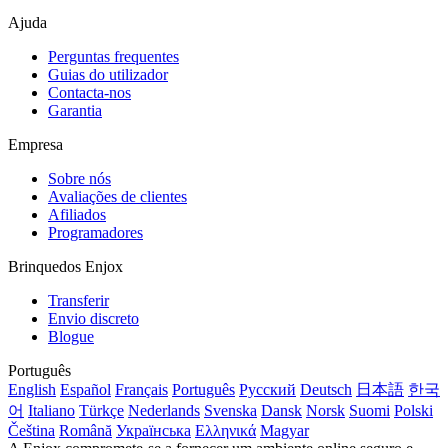
Ajuda
Perguntas frequentes
Guias do utilizador
Contacta-nos
Garantia
Empresa
Sobre nós
Avaliações de clientes
Afiliados
Programadores
Brinquedos Enjox
Transferir
Envio discreto
Blogue
Português
English
Español
Français
Português
Русский
Deutsch
日本語
한국
어
Italiano
Türkçe
Nederlands
Svenska
Dansk
Norsk
Suomi
Polski
Čeština
Română
Українська
Ελληνικά
Magyar