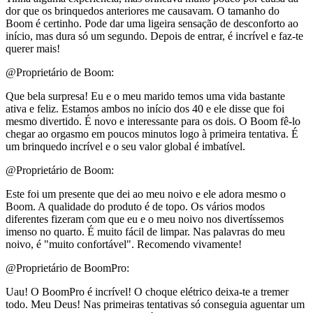
dor que os brinquedos anteriores me causavam. O tamanho do
Boom é certinho. Pode dar uma ligeira sensação de desconforto ao
início, mas dura só um segundo. Depois de entrar, é incrível e faz-te
querer mais!
@Proprietário de Boom:
Que bela surpresa! Eu e o meu marido temos uma vida bastante
ativa e feliz. Estamos ambos no início dos 40 e ele disse que foi
mesmo divertido. É novo e interessante para os dois. O Boom fê-lo
chegar ao orgasmo em poucos minutos logo à primeira tentativa. É
um brinquedo incrível e o seu valor global é imbatível.
@Proprietário de Boom:
Este foi um presente que dei ao meu noivo e ele adora mesmo o
Boom. A qualidade do produto é de topo. Os vários modos
diferentes fizeram com que eu e o meu noivo nos divertíssemos
imenso no quarto. É muito fácil de limpar. Nas palavras do meu
noivo, é "muito confortável". Recomendo vivamente!
@Proprietário de BoomPro:
Uau! O BoomPro é incrível! O choque elétrico deixa-te a tremer
todo. Meu Deus! Nas primeiras tentativas só conseguia aguentar um