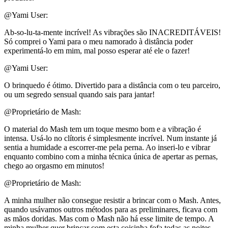
@Yami User:
Ab-so-lu-ta-mente incrível! As vibrações são INACREDITÁVEIS!
Só comprei o Yami para o meu namorado à distância poder
experimentá-lo em mim, mal posso esperar até ele o fazer!
@Yami User:
O brinquedo é ótimo. Divertido para a distância com o teu parceiro,
ou um segredo sensual quando sais para jantar!
@Proprietário de Mash:
O material do Mash tem um toque mesmo bom e a vibração é
intensa. Usá-lo no clítoris é simplesmente incrível. Num instante já
sentia a humidade a escorrer-me pela perna. Ao inseri-lo e vibrar
enquanto combino com a minha técnica única de apertar as pernas,
chego ao orgasmo em minutos!
@Proprietário de Mash:
A minha mulher não consegue resistir a brincar com o Mash. Antes,
quando usávamos outros métodos para as preliminares, ficava com
as mãos doridas. Mas com o Mash não há esse limite de tempo. A
minha mulher quer brincar com esta coisinha fofa todas as noites.