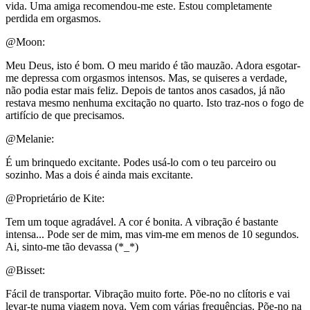
vida. Uma amiga recomendou-me este. Estou completamente
perdida em orgasmos.
@Moon:
Meu Deus, isto é bom. O meu marido é tão mauzão. Adora esgotar-
me depressa com orgasmos intensos. Mas, se quiseres a verdade,
não podia estar mais feliz. Depois de tantos anos casados, já não
restava mesmo nenhuma excitação no quarto. Isto traz-nos o fogo de
artifício de que precisamos.
@Melanie:
É um brinquedo excitante. Podes usá-lo com o teu parceiro ou
sozinho. Mas a dois é ainda mais excitante.
@Proprietário de Kite:
Tem um toque agradável. A cor é bonita. A vibração é bastante
intensa... Pode ser de mim, mas vim-me em menos de 10 segundos.
Ai, sinto-me tão devassa (*_*)
@Bisset:
Fácil de transportar. Vibração muito forte. Põe-no no clítoris e vai
levar-te numa viagem nova. Vem com várias frequências. Põe-no na