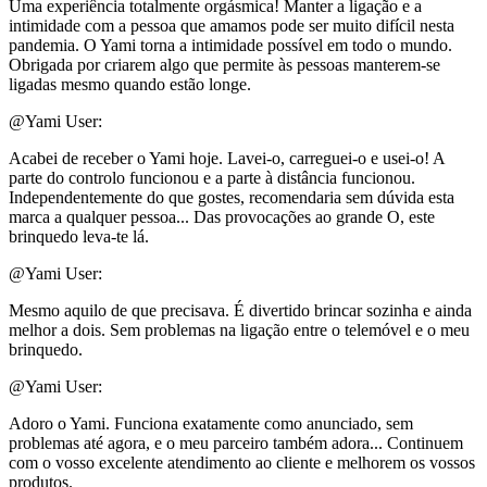
Uma experiência totalmente orgásmica! Manter a ligação e a
intimidade com a pessoa que amamos pode ser muito difícil nesta
pandemia. O Yami torna a intimidade possível em todo o mundo.
Obrigada por criarem algo que permite às pessoas manterem-se
ligadas mesmo quando estão longe.
@Yami User:
Acabei de receber o Yami hoje. Lavei-o, carreguei-o e usei-o! A
parte do controlo funcionou e a parte à distância funcionou.
Independentemente do que gostes, recomendaria sem dúvida esta
marca a qualquer pessoa... Das provocações ao grande O, este
brinquedo leva-te lá.
@Yami User:
Mesmo aquilo de que precisava. É divertido brincar sozinha e ainda
melhor a dois. Sem problemas na ligação entre o telemóvel e o meu
brinquedo.
@Yami User:
Adoro o Yami. Funciona exatamente como anunciado, sem
problemas até agora, e o meu parceiro também adora... Continuem
com o vosso excelente atendimento ao cliente e melhorem os vossos
produtos.