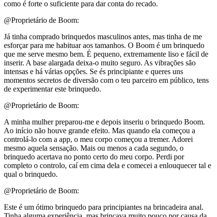
como é forte o suficiente para dar conta do recado.
@Proprietário de Boom:
Já tinha comprado brinquedos masculinos antes, mas tinha de me
esforçar para me habituar aos tamanhos. O Boom é um brinquedo
que me serve mesmo bem. É pequeno, extremamente liso e fácil de
inserir. A base alargada deixa-o muito seguro. As vibrações são
intensas e há várias opções. Se és principiante e queres uns
momentos secretos de diversão com o teu parceiro em público, tens
de experimentar este brinquedo.
@Proprietário de Boom:
A minha mulher preparou-me e depois inseriu o brinquedo Boom.
Ao início não houve grande efeito. Mas quando ela começou a
controlá-lo com a app, o meu corpo começou a tremer. Adorei
mesmo aquela sensação. Mais ou menos a cada segundo, o
brinquedo acertava no ponto certo do meu corpo. Perdi por
completo o controlo, caí em cima dela e comecei a enlouquecer tal e
qual o brinquedo.
@Proprietário de Boom:
Este é um ótimo brinquedo para principiantes na brincadeira anal.
Tinha alguma experiência, mas brincava muito pouco por causa da