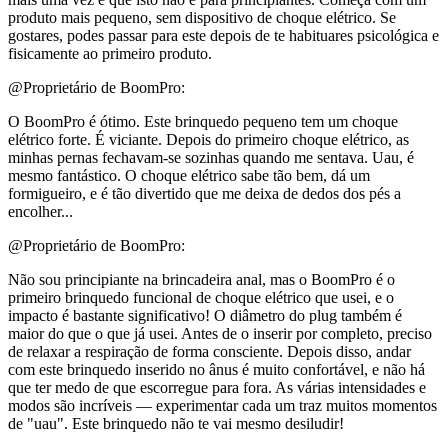
produto mais pequeno, sem dispositivo de choque elétrico. Se
gostares, podes passar para este depois de te habituares psicológica e
fisicamente ao primeiro produto.
@Proprietário de BoomPro:
O BoomPro é ótimo. Este brinquedo pequeno tem um choque
elétrico forte. É viciante. Depois do primeiro choque elétrico, as
minhas pernas fechavam-se sozinhas quando me sentava. Uau, é
mesmo fantástico. O choque elétrico sabe tão bem, dá um
formigueiro, e é tão divertido que me deixa de dedos dos pés a
encolher...
@Proprietário de BoomPro:
Não sou principiante na brincadeira anal, mas o BoomPro é o
primeiro brinquedo funcional de choque elétrico que usei, e o
impacto é bastante significativo! O diâmetro do plug também é
maior do que o que já usei. Antes de o inserir por completo, preciso
de relaxar a respiração de forma consciente. Depois disso, andar
com este brinquedo inserido no ânus é muito confortável, e não há
que ter medo de que escorregue para fora. As várias intensidades e
modos são incríveis — experimentar cada um traz muitos momentos
de "uau". Este brinquedo não te vai mesmo desiludir!