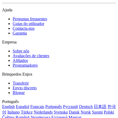
Ajuda
Perguntas frequentes
Guias do utilizador
Contacta-nos
Garantia
Empresa
Sobre nós
Avaliações de clientes
Afiliados
Programadores
Brinquedos Enjox
Transferir
Envio discreto
Blogue
Português
English
Español
Français
Português
Русский
Deutsch
日本語
한국
어
Italiano
Türkçe
Nederlands
Svenska
Dansk
Norsk
Suomi
Polski
Čeština
Română
Українська
Ελληνικά
Magyar